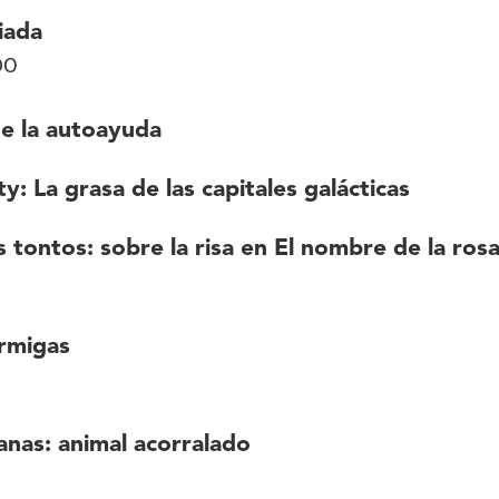
iada
DO
de la autoayuda
y: La grasa de las capitales galácticas
s tontos: sobre la risa en El nombre de la ros
rmigas
nas: animal acorralado