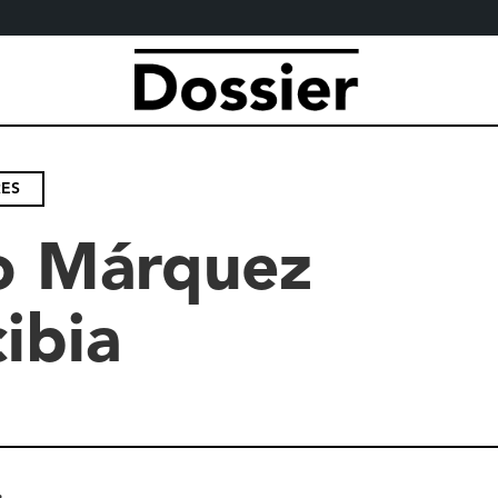
RES
o Márquez
ibia