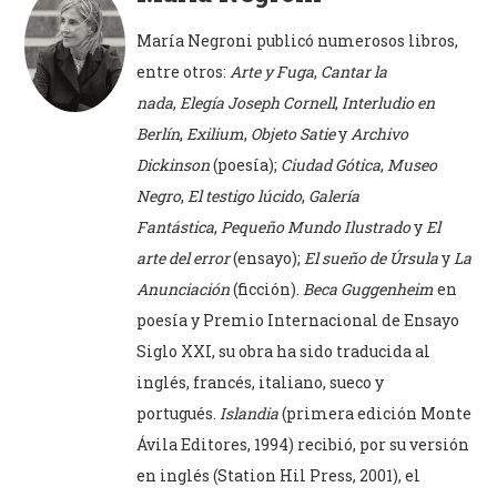
María Negroni publicó numerosos libros,
entre otros:
Arte y Fuga
,
Cantar la
nada
,
Elegía Joseph Cornell
,
Interludio en
Berlín
,
Exilium
,
Objeto Satie
y
Archivo
Dickinson
(poesía);
Ciudad Gótica
,
Museo
Negro
,
El testigo lúcido
,
Galería
Fantástica
,
Pequeño Mundo Ilustrado
y
El
arte del error
(ensayo);
El sueño de Úrsula
y
La
Anunciación
(ficción).
Beca Guggenheim
en
poesía y Premio Internacional de Ensayo
Siglo XXI, su obra ha sido traducida al
inglés, francés, italiano, sueco y
portugués.
Islandia
(primera edición Monte
Ávila Editores, 1994) recibió, por su versión
en inglés (Station Hil Press, 2001), el