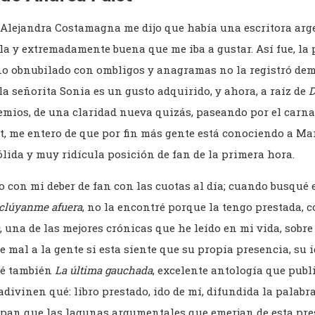
 Alejandra Costamagna me dijo que había una escritora arg
 y extremadamente buena que me iba a gustar. Así fue, la 
eno obnubilado con ombligos y anagramas no la registró dem
a señorita Sonia es un gusto adquirido, y ahora, a raíz de
D
emios, de una claridad nueva quizás, paseando por el carna
t, me entero de que por fin más gente está conociendo a Marí
ólida y muy ridícula posición de fan de la primera hora.
o con mi deber de fan con las cuotas al día; cuando busqué 
clúyanme afuera
, no la encontré porque la tengo prestada,
, una de las mejores crónicas que he leído en mi vida, sobre
 mal a la gente si esta siente que su propia presencia, su i
ué también
La última gauchada
, excelente antología que pub
divinen qué: libro prestado, ido de mí, difundida la palabra
sepan que las lagunas argumentales que emerjan de esta pr