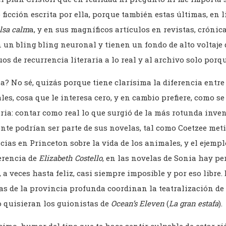
 ficción escrita por ella, porque también estas últimas, en 
lsa calm
a, y en sus magníficos artículos en revistas, crónica
 un bling bling neuronal y tienen un fondo de alto voltaje
os de recurrencia literaria a lo real y al archivo solo porq
a? No sé, quizás porque tiene clarísima la diferencia entre 
les, cosa que le interesa cero, y en cambio prefiere, como s
ria: contar como real lo que surgió de la más rotunda inve
nte podrían ser parte de sus novelas, tal como Coetzee met
ias en Princeton sobre la vida de los animales, y el ejempl
ferencia de
Elizabeth Costello
, en las novelas de Sonia hay pe
 a veces hasta feliz, casi siempre imposible y por eso libre.
as de la provincia profunda coordinan la teatralización de
o quisieran los guionistas de
Ocean’s Eleven
(
La gran estafa
).