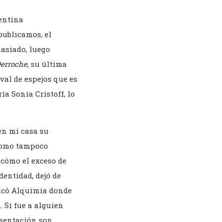
entina
publicamos, el
asiado, luego
erroche
, su última
val de espejos que es
a Sonia Cristoff, lo
en mi casa su
 como tampoco
 cómo el exceso de
dentidad, dejó de
licó Alquimia donde
. Si fue a alguien
esentación son