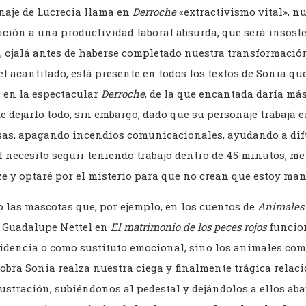
naje de Lucrecia llama en
Derroche
«extractivismo vital», n
ción a una productividad laboral absurda, que será insost
e, ojalá antes de haberse completado nuestra transformaci
del acantilado, está presente en todos los textos de Sonia q
l en la espectacular
Derroche
, de la que encantada daría má
e dejarlo todo, sin embargo, dado que su personaje trabaja
sas, apagando incendios comunicacionales, ayudando a di
l necesito seguir teniendo trabajo dentro de 45 minutos, me
e y optaré por el misterio para que no crean que estoy ma
o las mascotas que, por ejemplo, en los cuentos de
Animales 
 Guadalupe Nettel en
El matrimonio de los peces rojos
funcio
idencia o como sustituto emocional, sino los animales co
 obra Sonia realza nuestra ciega y finalmente trágica relaci
Ilustración, subiéndonos al pedestal y dejándolos a ellos aba