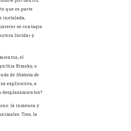
éndote por dentro,
to que es parte
r instalada,
parecer se contagia
utora lúcida» y
mientos, el
ynthia Rimsky, o
ende de
Historia de
za explicativa, a
ra desplazamientos?
 uno: la inmensa y
animales. Tres, la