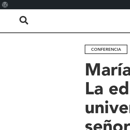
About
WordPress
CONFERENCIA
María
La ed
unive
señor