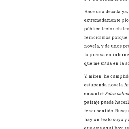
Hace una década ya,
extremadamente piola
público lector chil
reincidimos porque l
novela, y de unos pr
la prensa en interne
que me sitúa en la s
Y, miren, he cumplid
estupenda novela
In
encontré
Falsa calma
paisaje puede hacerle
tener sentido. Busq
hay un texto suyo y a
que esté aquí hoy, 