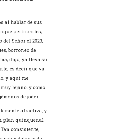
s al hablar de sus
aunque pertinentes,
 del Señor el 2023,
es, borroneo de
ma, digo, ya lleva su
te, es decir que ya
to, y aquí me
 muy lejano, y como
jémonos de joder.
lemente atractiva, y
un plan quinquenal
 Tan consistente,
i estoy delante de