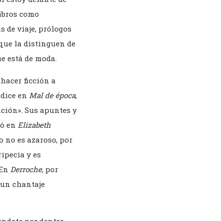
libros como
s de viaje, prólogos
 que la distinguen de
ue está de moda.
hacer ficción a
e dice en
Mal de época
,
nción». Sus apuntes y
ió en
Elizabeth
o no es azaroso, por
ripecia y es
 En
Derroche
, por
 un chantaje