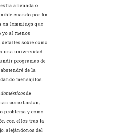
uestra alienada o
enible cuando por fin
ón en lemmings que
ue yo al menos
s detalles sobre cómo
 en una universidad
fundir programas de
 abstendré de la
ndando mensajitos.
domésticos
de
nan como bastón,
mo problema y como
ón con ellos tras la
jo, alejándonos del