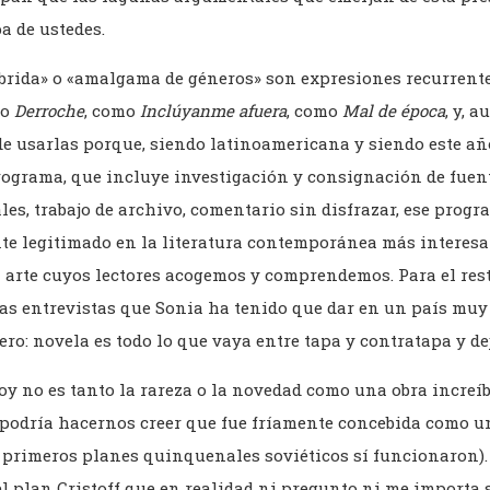
a de ustedes.
brida» o «amalgama de géneros» son expresiones recurrente
mo
Derroche
, como
Inclúyanme afuera
, como
Mal de época
, y, 
e usarlas porque, siendo latinoamericana y siendo este año
rograma, que incluye investigación y consignación de fuent
es, trabajo de archivo, comentario sin disfrazar, ese progra
e legitimado en la literatura contemporánea más interesan
l arte cuyos lectores acogemos y comprendemos. Para el res
las entrevistas que Sonia ha tenido que dar en un país muy
ero: novela es todo lo que vaya entre tapa y contratapa y de
y no es tanto la rareza o la novedad como una obra increíb
 podría hacernos creer que fue fríamente concebida como 
 primeros planes quinquenales soviéticos sí funcionaron).
l plan Cristoff que en realidad ni pregunto ni me importa s