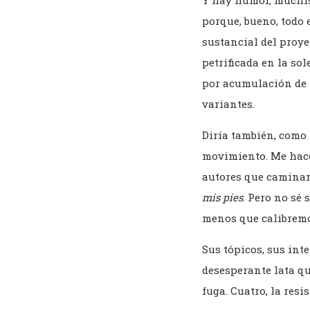
Y hay humor, muchísi
porque, bueno, todo 
sustancial del proye
petrificada en la so
por acumulación de 
variantes.
Diría también, como 
movimiento. Me hace
autores que caminan
mis pies
. Pero no sé
menos que calibremo
Sus tópicos, sus int
desesperante lata que
fuga. Cuatro, la resi