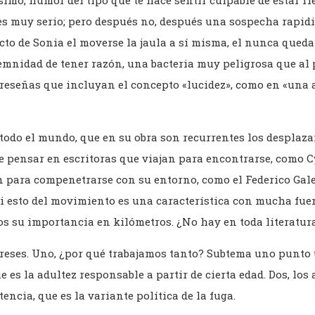
mo, humor del tipo que te hace sentir culpable de estar ri
es muy serio; pero después no, después una sospecha rapidi
cto de Sonia el moverse la jaula a sí misma, el nunca queda
lemnidad de tener razón, una bacteria muy peligrosa que al 
reseñas que incluyan el concepto «lucidez», como en «una a
todo el mundo, que en su obra son recurrentes los desplaza
 pensar en escritoras que viajan para encontrarse, como C
 para compenetrarse con su entorno, como el Federico Gal
 si esto del movimiento es una característica con mucha fuer
s su importancia en kilómetros. ¿No hay en toda literatu
ereses. Uno, ¿por qué trabajamos tanto? Subtema uno punto
 es la adultez responsable a partir de cierta edad. Dos, los 
stencia, que es la variante política de la fuga.