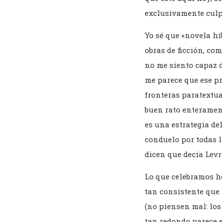
exclusivamente culp
Yo sé que «novela hí
obras de ficción, co
no me siento capaz d
me parece que ese p
fronteras paratextual
buen rato enterament
es una estrategia de
conduelo por todas 
dicen que decía Levr
Lo que celebramos ho
tan consistente que
(no piensen mal: los
tan redondo parece e