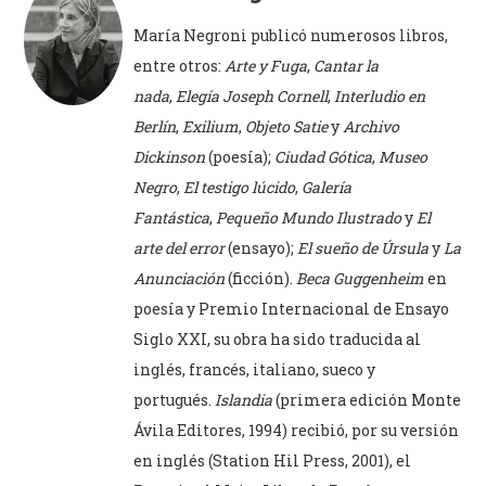
María Negroni publicó numerosos libros,
entre otros:
Arte y Fuga
,
Cantar la
nada
,
Elegía Joseph Cornell
,
Interludio en
Berlín
,
Exilium
,
Objeto Satie
y
Archivo
Dickinson
(poesía);
Ciudad Gótica
,
Museo
Negro
,
El testigo lúcido
,
Galería
Fantástica
,
Pequeño Mundo Ilustrado
y
El
arte del error
(ensayo);
El sueño de Úrsula
y
La
Anunciación
(ficción).
Beca Guggenheim
en
poesía y Premio Internacional de Ensayo
Siglo XXI, su obra ha sido traducida al
inglés, francés, italiano, sueco y
portugués.
Islandia
(primera edición Monte
Ávila Editores, 1994) recibió, por su versión
en inglés (Station Hil Press, 2001), el