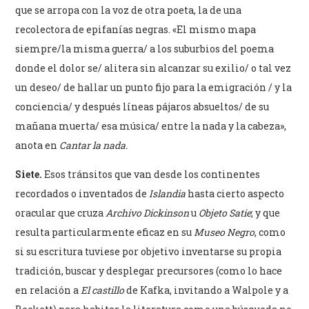
que se arropa con la voz de otra poeta, la de una
recolectora de epifanías negras. «El mismo mapa
siempre/la misma guerra/ a los suburbios del poema
donde el dolor se/ alitera sin alcanzar su exilio/ o tal vez
un deseo/ de hallar un punto fijo para la emigración / y la
conciencia/ y después líneas pájaros absueltos/ de su
mañana muerta/ esa música/ entre la nada y la cabeza»,
anota en
Cantar la nada.
Siete.
Esos tránsitos que van desde los continentes
recordados o inventados de
Islandia
hasta cierto aspecto
oracular que cruza
Archivo Dickinson
u
Objeto Satie
; y que
resulta particularmente eficaz en su
Museo Negro
, como
si su escritura tuviese por objetivo inventarse su propia
tradición, buscar y desplegar precursores (como lo hace
en relación a
El castillo
de Kafka, invitando a Walpole y a