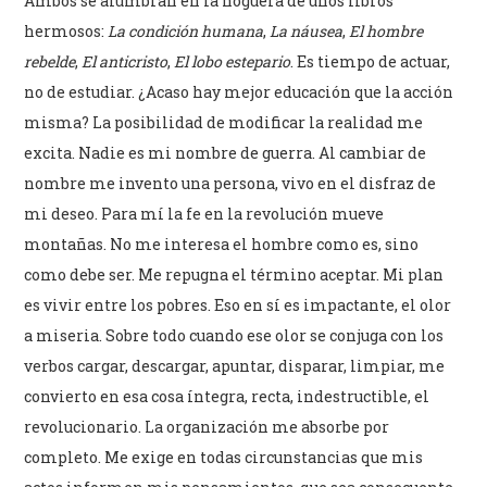
Ambos se alumbran en la hoguera de unos libros
hermosos:
La condición humana
,
La náusea
,
El hombre
rebelde
,
El anticristo
,
El lobo estepario
. Es tiempo de actuar,
no de estudiar. ¿Acaso hay mejor educación que la acción
misma? La posibilidad de modificar la realidad me
excita. Nadie es mi nombre de guerra. Al cambiar de
nombre me invento una persona, vivo en el disfraz de
mi deseo. Para mí la fe en la revolución mueve
montañas. No me interesa el hombre como es, sino
como debe ser. Me repugna el término aceptar. Mi plan
es vivir entre los pobres. Eso en sí es impactante, el olor
a miseria. Sobre todo cuando ese olor se conjuga con los
verbos cargar, descargar, apuntar, disparar, limpiar, me
convierto en esa cosa íntegra, recta, indestructible, el
revolucionario. La organización me absorbe por
completo. Me exige en todas circunstancias que mis