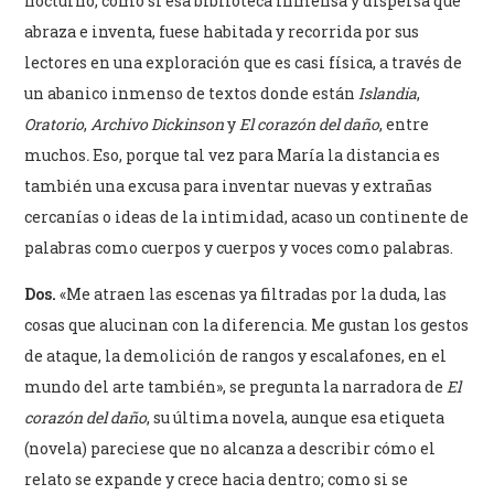
nocturno, como si esa biblioteca inmensa y dispersa que
abraza e inventa, fuese habitada y recorrida por sus
lectores en una exploración que es casi física, a través de
un abanico inmenso de textos donde están
Islandia
,
Oratorio
,
Archivo Dickinson
y
El corazón del daño
, entre
muchos
.
Eso, porque tal vez para María la distancia es
también una excusa para inventar nuevas y extrañas
cercanías o ideas de la intimidad, acaso un continente de
palabras como cuerpos y cuerpos y voces como palabras.
Dos.
«Me atraen las escenas ya filtradas por la duda, las
cosas que alucinan con la diferencia. Me gustan los gestos
de ataque, la demolición de rangos y escalafones, en el
mundo del arte también», se pregunta la narradora de
El
corazón del daño
, su última novela, aunque esa etiqueta
(novela) pareciese que no alcanza a describir cómo el
relato se expande y crece hacia dentro; como si se