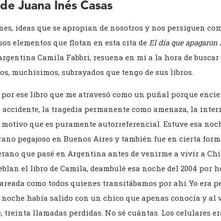
de Juana Inés Casas
nes, ideas que se apropian de nosotros y nos persiguen com
sos elementos que flotan en esta cita de
El día que apagaron 
a argentina Camila Fabbri, resuena en mí a la hora de buscar 
os, muchísimos, subrayados que tengo de sus libros.
y por ese libro que me atravesó como un puñal porque encie
el accidente, la tragedia permanente como amenaza, la inte
 motivo que es puramente autorreferencial. Estuve esa noch
ano pegajoso en Buenos Aires y también fue en cierta form
 verano que pasé en Argentina antes de venirme a vivir a C
blan el libro de Camila, deambulé esa noche del 2004 por ho
reada como todos quienes transitábamos por ahí. Yo era pe
a noche había salido con un chico que apenas conocía y al 
e, treinta llamadas perdidas. No sé cuántas. Los celulares e