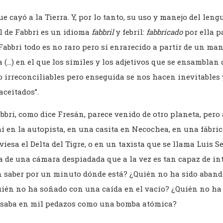
ue cayó a la Tierra. Y, por lo tanto, su uso y manejo del leng
El de Fabbri es un idioma
fabbril
y febril:
fabbricado
por ella p
Fabbri todo es no raro pero sí enrarecido a partir de un man
 (…) en el que los símiles y los adjetivos que se ensamblan 
 irreconciliables pero enseguida se nos hacen inevitables y
aceitados”.
bri, como dice Fresán, parece venido de otro planeta, pero a
hí en la autopista, en una casita en Necochea, en una fábri
esa el Delta del Tigre, o en un taxista que se llama Luis Se
a de una cámara despiadada que a la vez es tan capaz de in
n saber por un minuto dónde está? ¿Quién no ha sido aban
ién no ha soñado con una caída en el vacío? ¿Quién no ha
esaba en mil pedazos como una bomba atómica?