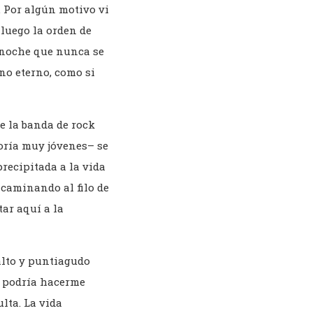
. Por algún motivo vi
 luego la orden de
a noche que nunca se
rno eterno, como si
de la banda de rock
yoría muy jóvenes– se
recipitada a la vida
r caminando al filo de
tar aquí a la
alto y puntiagudo
o podría hacerme
lta. La vida