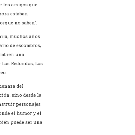
de los amigos que
ahora estaban
orque no saben”.
mila, muchos años
nario de escombros,
también una
e Los Redondos, Los
ceo.
menaza del
ción, sino desde la
nstruir personajes
donde el humor y el
mbién puede ser una