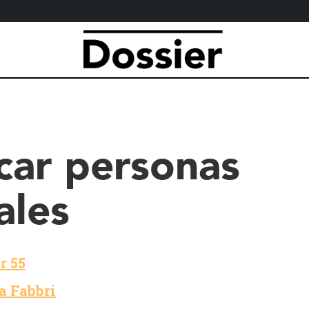
car personas
ales
r 55
a Fabbri