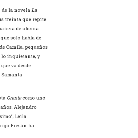
 de la novela
La
s treinta que repite
pañera de oficina
 que solo habla de
s de Camila, pequeños
 lo inquietante, y
, que va desde
mo Samanta
sta
Granta
como uno
 años, Alejandro
imo”, Leila
drigo Fresán ha