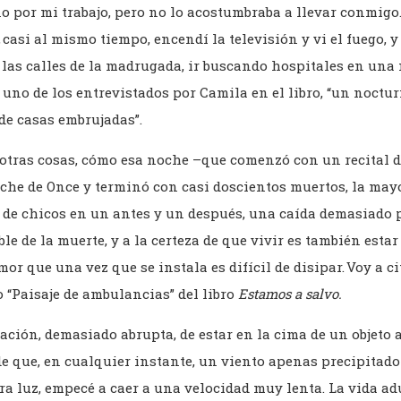
o por mi trabajo, pero no lo acostumbraba a llevar conmigo
 casi al mismo tiempo, encendí la televisión y vi el fuego, y
r las calles de la madrugada, ir buscando hospitales en un
 uno de los entrevistados por Camila en el libro, “un noctu
de casas embrujadas”.
re otras cosas, cómo esa noche –que comenzó con un recital 
iche de Once y terminó con casi doscientos muertos, la ma
 de chicos en un antes y un después, una caída demasiado p
ible de la muerte, y a la certeza de que vivir es también esta
mor que una vez que se instala es difícil de disipar. Voy a ci
 “Paisaje de ambulancias” del libro
Estamos a salvo.
ación, demasiado abrupta, de estar en la cima de un objeto 
de que, en cualquier instante, un viento apenas precipitad
era luz, empecé a caer a una velocidad muy lenta. La vida adu