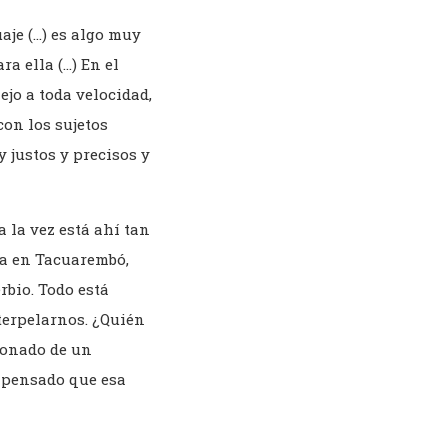
uaje (…) es algo muy
ara ella
(…)
En el
ejo a toda velocidad,
con los sujetos
 justos y precisos y
 la vez está ahí tan
ca en Tacuarembó,
rbio. Todo está
terpelarnos. ¿Quién
donado de un
 pensado que esa