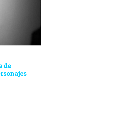
s de
ersonajes