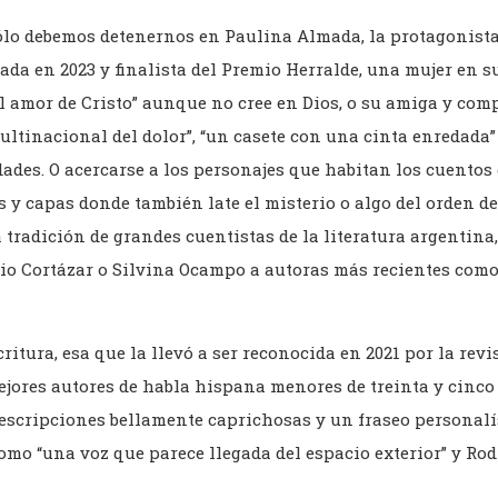
ólo debemos detenernos en Paulina Almada, la protagonista
ada en 2023 y finalista del Premio Herralde, una mujer en su
el amor de Cristo” aunque no cree en Dios, o su amiga y com
ultinacional del dolor”, “un casete con una cinta enredada”
ades. O acercarse a los personajes que habitan los cuento
y capas donde también late el misterio o algo del orden de
 tradición de grandes cuentistas de la literatura argentina
lio Cortázar o Silvina Ocampo a autoras más recientes co
ritura, esa que la llevó a ser reconocida en 2021 por la revi
ejores autores de habla hispana menores de treinta y cinco
scripciones bellamente caprichosas y un fraseo personalís
como “una voz que parece llegada del espacio exterior” y Ro