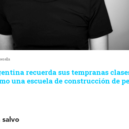
pesella
gentina recuerda sus tempranas clase
mo una escuela de construcción de p
 salvo