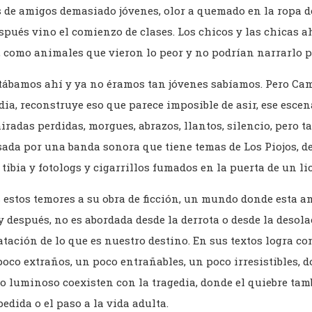
s de amigos demasiado jóvenes, olor a quemado en la ropa 
spués vino el comienzo de clases. Los chicos y las chicas 
, como animales que vieron lo peor y no podrían narrarlo p
ábamos ahí y ya no éramos tan jóvenes sabíamos. Pero Ca
dia, reconstruye eso que parece imposible de asir, ese esce
miradas perdidas, morgues, abrazos, llantos, silencio, pero 
ada por una banda sonora que tiene temas de Los Piojos, d
 tibia y fotologs y cigarrillos fumados en la puerta de un li
 estos temores a su obra de ficción, un mundo donde esta a
y después, no es abordada desde la derrota o desde la desola
ación de lo que es nuestro destino. En sus textos logra co
poco extraños, un poco entrañables, un poco irresistibles, 
o luminoso coexisten con la tragedia, donde el quiebre ta
edida o el paso a la vida adulta.