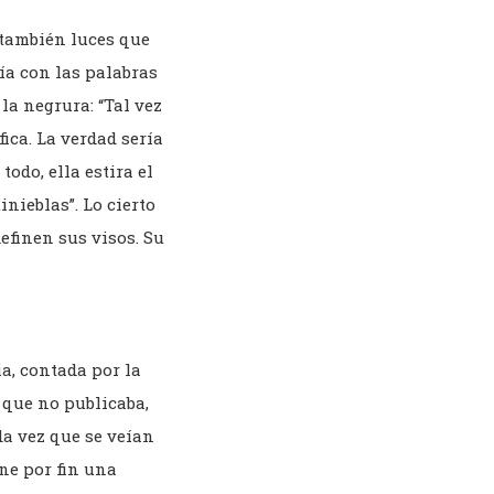
 también luces que
sía con las palabras
 la negrura:
“
Tal vez
ica. La verdad sería
todo, ella estira el
inieblas”. Lo cierto
efinen sus visos. Su
ia, contada por la
 que no publicaba,
da vez que se veían
ene por fin una