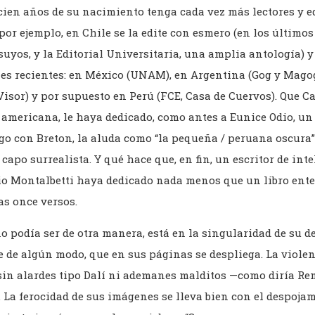
ien años de su nacimiento tenga cada vez más lectores y e
 por ejemplo, en Chile se la edite con esmero (en los último
 suyos, y la Editorial Universitaria, una amplia antología) 
nes recientes: en México (UNAM), en Argentina (Gog y Mago
Visor) y por supuesto en Perú (FCE, Casa de Cuervos). Que C
 americana, le haya dedicado, como antes a Eunice Odio, un
go con Breton, la aluda como “la pequeña / peruana oscura
l capo surrealista. Y qué hace que, en fin, un escritor de int
 Montalbetti haya dedicado nada menos que un libro ente
s once versos.
o podía ser de otra manera, está en la singularidad de su d
e de algún modo, que en sus páginas se despliega. La viole
in alardes tipo Dalí ni ademanes malditos —como diría René
. La ferocidad de sus imágenes se lleva bien con el despojam