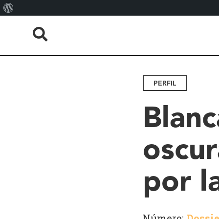
About
WordPress
PERFIL
Blanc
oscur
por l
Número:
Dossie