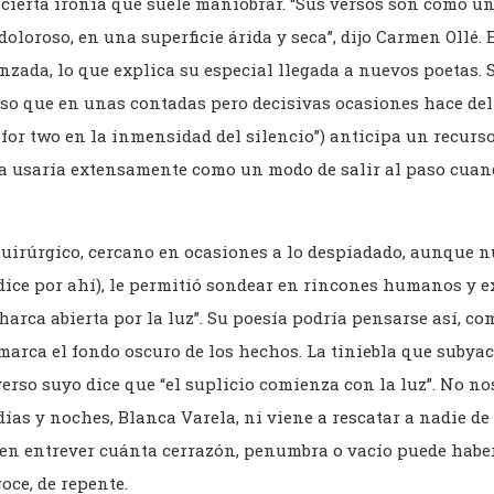
 cierta ironía que suele maniobrar. “Sus versos son como un
loroso, en una superficie árida y seca”, dijo Carmen Ollé. E
nzada, lo que explica su especial llegada a nuevos poetas. S
uso que en unas contadas pero decisivas ocasiones hace del
 for two en la inmensidad del silencio”) anticipa un recurs
a usaría extensamente como un modo de salir al paso cuan
 quirúrgico, cercano en ocasiones a lo despiadado, aunque n
dice por ahí), le permitió sondear en rincones humanos y ex
 charca abierta por la luz”. Su poesía podría pensarse así, c
arca el fondo oscuro de los hechos. La tiniebla que subyace
verso suyo dice que “el suplicio comienza con la luz”. No no
días y noches, Blanca Varela, ni viene a rescatar a nadie de
ten entrever cuánta cerrazón, penumbra o vacío puede haber
oce, de repente.