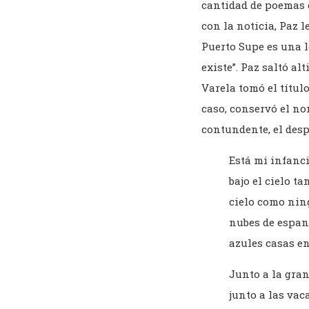
cantidad de poemas q
con la noticia, Paz l
Puerto Supe es una lo
existe”. Paz saltó alt
Varela tomó el título
caso, conservó el no
contundente, el des
Está mi infanci
bajo el cielo tan
cielo como ning
nubes de espant
azules casas en
Junto a la gra
junto a las vac