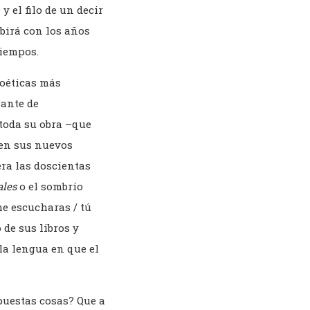
y el filo de un decir
ibirá con los años
tiempos.
poéticas más
nante de
 toda su obra –que
 en sus nuevos
ra las doscientas
ales
o el sombrío
 me escucharas / tú
 de sus libros y
la lengua en que el
puestas cosas? Que a