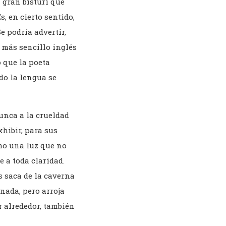
 gran bisturí que
s, en cierto sentido,
e podría advertir,
 más sencillo inglés
o que la poeta
do la lengua se
unca a la crueldad
hibir, para sus
omo una luz que no
 a toda claridad.
s saca de la caverna
 nada, pero arroja
 alrededor, también