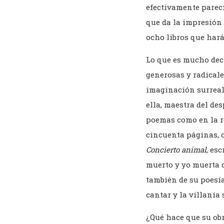
efectivamente parecía
que da la impresión 
ocho libros que hará
Lo que es mucho deci
generosas y radicale
imaginación surreali
ella, maestra del de
poemas como en la r
cincuenta páginas, 
Concierto animal
, es
muerto y yo muerta d
también de su poesía
cantar y la villanía 
¿Qué hace que su obr