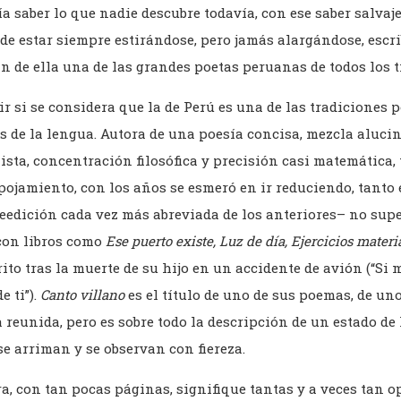
 saber lo que nadie descubre todavía, con ese saber salvaje 
de estar siempre estirándose, pero jamás alargándose, escr
n de ella una de las grandes poetas peruanas de todos los 
r si se considera que la de Perú es una de las tradiciones 
s de la lengua. Autora de una poesía concisa, mezcla aluci
sta, concentración filosófica y precisión casi matemática,
spojamiento, con los años se esmeró en ir reduciendo, tanto
eedición cada vez más abreviada de los anteriores– no supe
con libros como
Ese puerto existe, Luz de día, Ejercicios materi
crito tras la muerte de su hijo en un accidente de avión (“Si
e ti”).
Canto villano
es el título de uno de sus poemas, de uno
 reunida, pero es sobre todo la descripción de un estado de 
se arriman y se observan con fiereza.
a, con tan pocas páginas, signifique tantas y a veces tan o