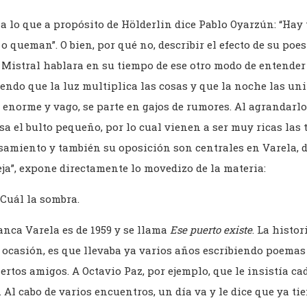
la lo que a propósito de Hölderlin dice Pablo Oyarzún: “Hay
o queman”. O bien, por qué no, describir el efecto de su poe
 Mistral hablara en su tiempo de ese otro modo de entender
do que la luz multiplica las cosas y que la noche las unif
o enorme y vago, se parte en gajos de rumores. Al agrandarlo 
a el bulto pequeño, por lo cual vienen a ser muy ricas las t
nsamiento y también su oposición son centrales en Varela, d
ja”, expone directamente lo movedizo de la materia:
 Cuál la sombra.
lanca Varela es de 1959 y se llama
Ese puerto existe
. La histor
ocasión, es que llevaba ya varios años escribiendo poemas
iertos amigos. A Octavio Paz, por ejemplo, que le insistía ca
 Al cabo de varios encuentros, un día va y le dice que ya ti