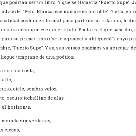
ue podrían ser un libro. Y que se llamaría “Puerto Supe”. 
e advierte: “Pero, Blanca, ese nombre es horrible”. Y ella, en 
calidad costera en la cual pasó parte de su infancia, le dic
iro para decir que ese era el título. Poeta es el que sabe dar,
 para su primer libro (“se lo agradecí y ahí quedó”), cuyo p
mbre, “Puerto Supe”. Y en sus versos podemos ya apreciar, 
pliegue temprano de una poética:
a en esta costa,
 alto,
uno, cielo, sombra veloz,
o, oscuro torbellino de alas,
 el horizonte.
n morada sin ventanas,
as ciegas,