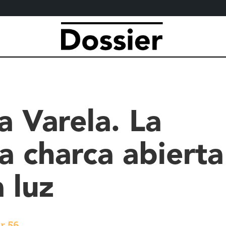
a Varela. La
a charca abierta
a luz
r 56